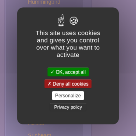
Hummingbird
Hermit
Jacobin
This site uses cookies
Violet Ear
and gives you control
over what you want to
Plovercrest
activate
Mango
OK, accept all
Sapphire
Deny all cookies
Emerald
Personalize
Woodnymph
Privacy policy
Brilliant
Hillstar
Sunbeam