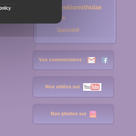
Threskiornithidae
policy
Ibis
Spoonbill
Vos commentaires :
Nos vidéos sur
Nos photos sur