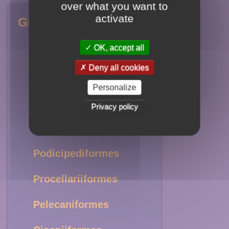
over what you want to
activate
Groupes
OK, accept all
Struthioniformes
Deny all cookies
Tinamiformes
Personalize
Sphenisciformes
Privacy policy
Gaviiformes
Podicipediformes
Procellariiformes
Pelecaniformes