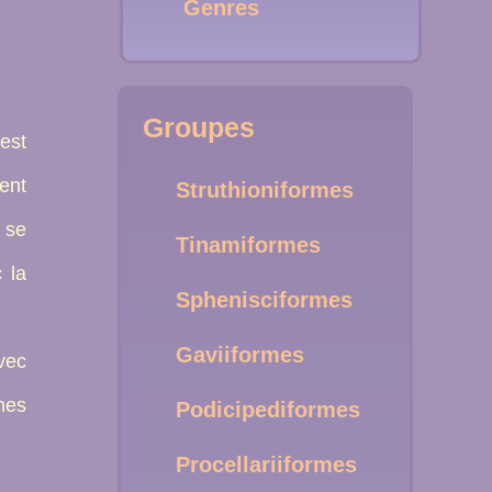
Genres
Groupes
’est
ent
Struthioniformes
 se
Tinamiformes
 la
Sphenisciformes
Gaviiformes
vec
nes
Podicipediformes
Procellariiformes