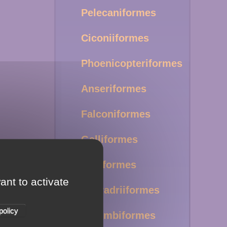
Pelecaniformes
Ciconiiformes
Phoenicopteriformes
Anseriformes
Falconiformes
Galliformes
Gruiformes
ant to activate
Charadriiformes
policy
Columbiformes