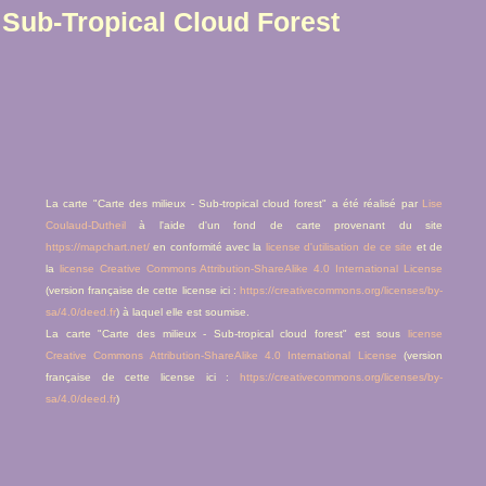
Sub-Tropical Cloud Forest
La carte "Carte des milieux - Sub-tropical cloud forest" a été réalisé par
Lise
Coulaud-Dutheil
à l'aide d'un fond de carte provenant du site
https://mapchart.net/
en conformité avec la
license d'utilisation de ce site
et de
la
license Creative Commons Attribution-ShareAlike 4.0 International License
(version française de cette license ici :
https://creativecommons.org/licenses/by-
sa/4.0/deed.fr
) à laquel elle est soumise.
La carte "Carte des milieux - Sub-tropical cloud forest" est sous
license
Creative Commons Attribution-ShareAlike 4.0 International License
(version
française de cette license ici :
https://creativecommons.org/licenses/by-
sa/4.0/deed.fr
)