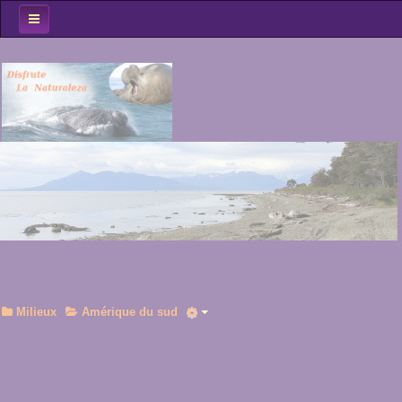
Accueil
Spots Obs
Oiseaux
Mammifères
Milieux
Le Coin des...
Au fil du voyage...
Milieux
Amérique du sud
Rechercher