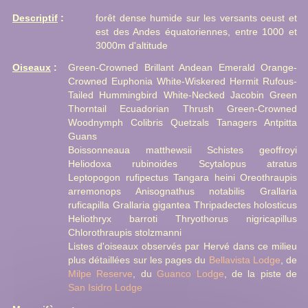
Descriptif
:
forêt dense humide sur les versants oeust et
est des Andes équatoriennes, entre 1000 et
3000m d'altitude
Oiseaux
:
Green-Crowned Brillant Andean Emerald Orange-
Crowned Euphonia White-Wiskered Hermit Rufous-
Tailed Hummingbird White-Necked Jacobin Green
Thorntail Ecuadorian Thrush Green-Crowned
Woodnymph Colibris Quetzals Tanagers Antpitta
Guans
Boissonneaua matthewsii Schistes geoffroyi
Heliodoxa rubinoides Scytalopus atratus
Leptopogon rufipectus Tangara heini Oreothraupis
arremonops Anisognathus notabilis Grallaria
ruficapilla Grallaria gigantea Thripadectes holosticus
Heliothryx barroti Thryothorus nigricapillus
Chlorothraupis stolzmanni
Listes d'oiseaux observés par Hervé dans ce milieu
plus détaillées sur les pages du
Bellavista Lodge
, de
Milpe Reserve
, du
Guanco Lodge
, de la piste de
San Isidro Lodge