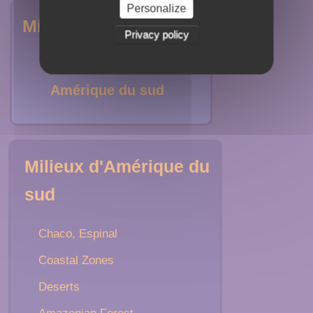
Personalize
Milieux
Privacy policy
Amérique du nord
Amérique du sud
Milieux d'Amérique du
sud
Chaco, Espinal
Coastal Zones
Deserts