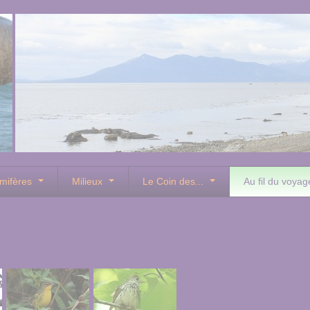
mifères
Milieux
Le Coin des...
Au fil du voyag