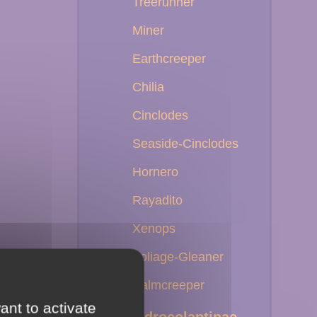
Treerunner
Miner
Earthcreeper
Chilia
Cinclodes
Seaside-Cinclodes
Hornero
Rayadito
Xenops
Foliage-Gleaner
Palmcreeper
ant to activate