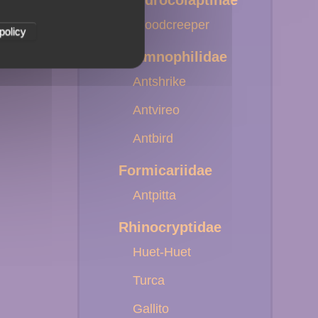
Dendrocolaptinae
Woodcreeper
policy
Thamnophilidae
Antshrike
Antvireo
Antbird
Formicariidae
Antpitta
Rhinocryptidae
Huet-Huet
Turca
Gallito