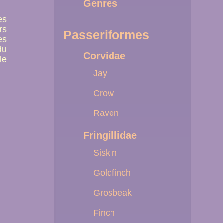
Genres
es
rs
Passeriformes
es
du
Corvidae
le
Jay
Crow
Raven
Fringillidae
Siskin
Goldfinch
Grosbeak
Finch