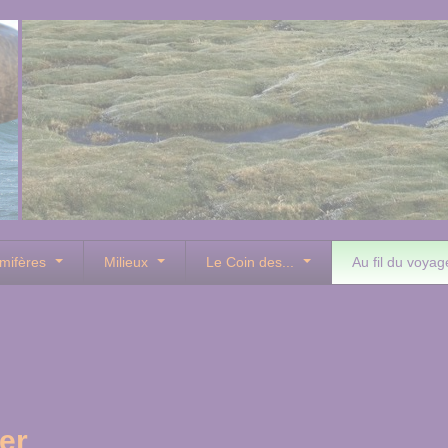
mifères
Milieux
Le Coin des...
Au fil du voyag
er