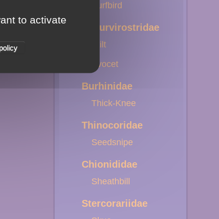
Surfbird
ant to activate
Recurvirostridae
Stilt
policy
Avocet
Burhinidae
Thick-Knee
Thinocoridae
Seedsnipe
Chionididae
Sheathbill
Stercorariidae