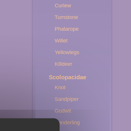
Curlew
Turnstone
Phalarope
Willet
Yellowlegs
Killdeer
Scolopacidae
Knot
Sandpiper
Godwit
Sanderling